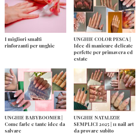
I migliori smalti
UNGHIE COLOR PESCA |
rinforzanti per unghie
Idee di manicure delicate
perfette per primavera ed
estate
UNGHIE BABYBOOMER |
UNGHIE NATALIZIE
Come farle e tante idee da
SEMPLICI 2025 | 11 nail art
salvare
da provare subito