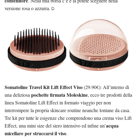
contenitore
. Nella mia borsa c’è e la potete scegliere nella
versione rosa o azzurra.☺
Somatoline Travel Kit Lift Effect Viso
(29.90€): All’interno di
pochette firmata Moleskine
una deliziosa
, ecco tre prodotti della
linea Somatoline Lift Effect in formato viaggio per non
interrompere la propria skincare routine neanche lontane da casa.
Tre kit per tutte le esigenze che comprendono una crema viso Lift
acqua
Effect, una mini size del siero intensivo ed infine un’
micellare per struccarsi il viso
.