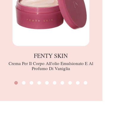
FENTY SKIN
R
Crema Per Il Corpo All'olio Emulsionato E Al
Soft 
Profumo Di Vaniglia