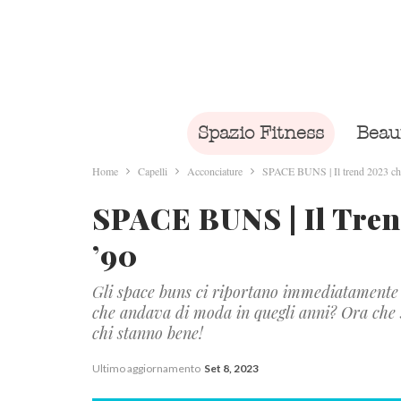
Spazio Fitness
Beau
Home
Capelli
Acconciature
SPACE BUNS | Il trend 2023 che
SPACE BUNS | Il Tren
’90
Gli space buns ci riportano immediatamente 
che andava di moda in quegli anni? Ora che 
chi stanno bene!
Ultimo aggiornamento
Set 8, 2023