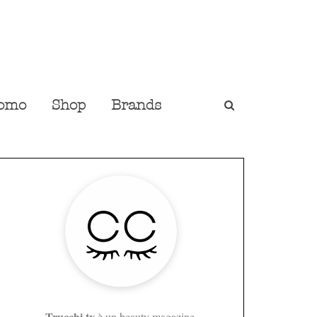
omo
Shop
Brands
Trucchi.tv
è un beauty magazine,