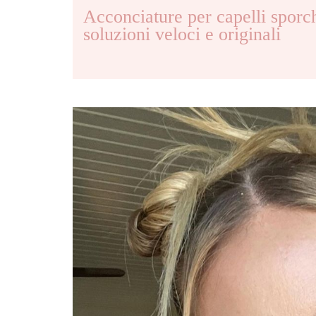
Acconciature per capelli sporch
soluzioni veloci e originali