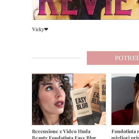
Vicky❤
POTREB
Recensione e Video Huda
Fondotinta r
Beauty Fondotinta Easy Blur
migliori pri