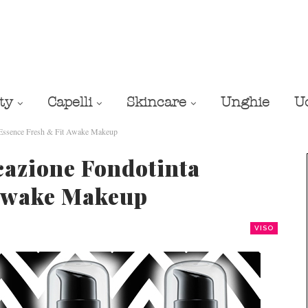
ty
Capelli
Skincare
Unghie
U
a Essence Fresh & Fit Awake Makeup
cazione Fondotinta
 Awake Makeup
VISO