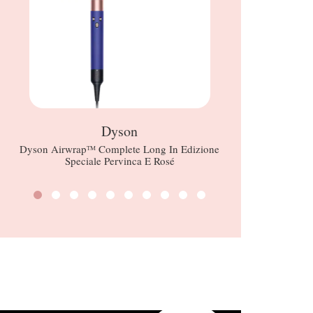
Dyson
Dyson Airwrapᵀᴹ Complete Long In Edizione
PRO Conce
Speciale Pervinca E Rosé