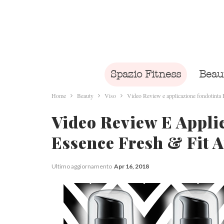
Spazio Fitness
Beau
Home
Beauty
Viso
Video Review e applicazione fondotint
Video Review E Appli
Essence Fresh & Fit
Ultimo aggiornamento
Apr 16, 2018