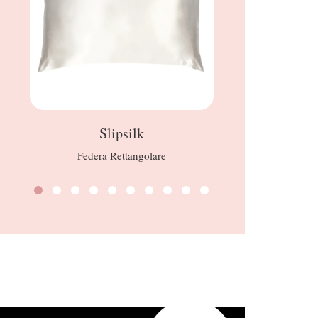
Slipsilk
Federa Rettangolare
Blueber