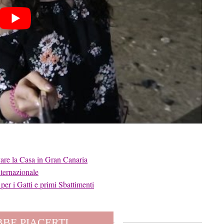
re la Casa in Gran Canaria
ternazionale
er i Gatti e primi Sbattimenti
BE PIACERTI