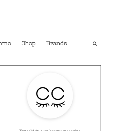
omo
Shop
Brands
Trucchi.tv
è un beauty magazine,