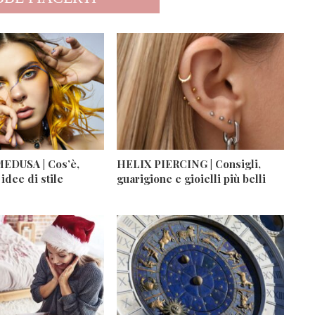
EDUSA | Cos’è,
HELIX PIERCING | Consigli,
 idee di stile
guarigione e gioielli più belli