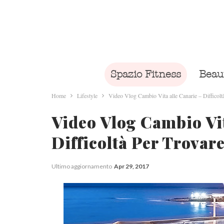
Spazio Fitness
Beau
Home
Lifestyle
Video Vlog Cambio Vita alle Canarie – Difficoltà
Video Vlog Cambio Vit
Difficoltà Per Trovar
Ultimo aggiornamento
Apr 29, 2017