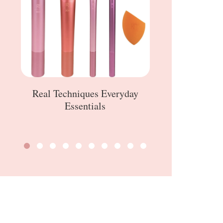
Real Techniques Everyday
Essentials
Rossetto opac