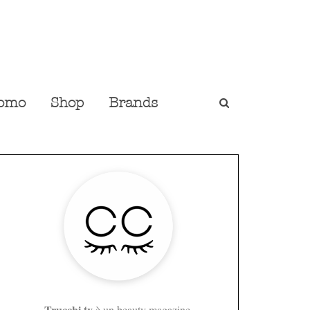
omo
Shop
Brands
Trucchi.tv
è un beauty magazine,