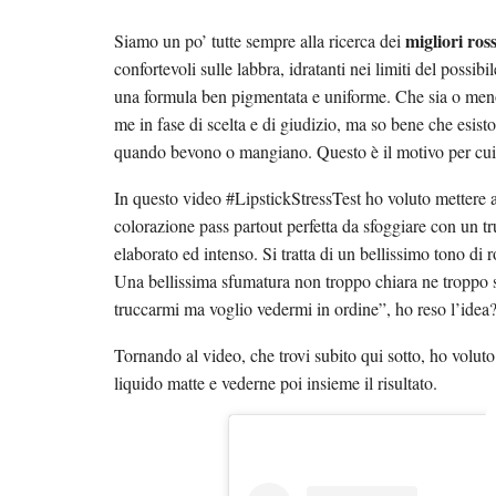
migliori ros
Siamo un po’ tutte sempre alla ricerca dei
confortevoli sulle labbra, idratanti nei limiti del poss
una formula ben pigmentata e uniforme. Che sia o meno u
me in fase di scelta e di giudizio, ma so bene che esist
quando bevono o mangiano. Questo è il motivo per cui
In questo video #LipstickStressTest ho voluto mettere
colorazione pass partout perfetta da sfoggiare con un t
elaborato ed intenso. Si tratta di un bellissimo tono di 
Una bellissima sfumatura non troppo chiara ne troppo sc
truccarmi ma voglio vedermi in ordine”, ho reso l’idea
Tornando al video, che trovi subito qui sotto, ho voluto
liquido matte e vederne poi insieme il risultato.