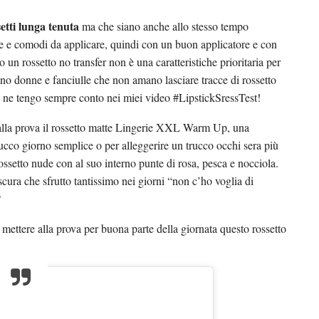
setti lunga tenuta
ma che siano anche allo stesso tempo
ibile e comodi da applicare, quindi con un buon applicatore e con
n rossetto no transfer non è una caratteristiche prioritaria per
ono donne e fanciulle che non amano lasciare tracce di rossetto
 ne tengo sempre conto nei miei video #LipstickSressTest!
 alla prova il rossetto matte Lingerie XXL Warm Up, una
rucco giorno semplice o per alleggerire un trucco occhi sera più
rossetto nude con al suo interno punte di rosa, pesca e nocciola.
ura che sfrutto tantissimo nei giorni “non c’ho voglia di
?
 mettere alla prova per buona parte della giornata questo rossetto