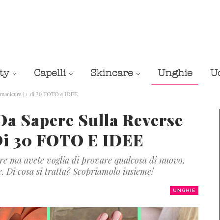
ty
Capelli
Skincare
Unghie
U
ch manicure | + di 30 FOTO e IDEE
Da Sapere Sulla Reverse
Di 30 FOTO E IDEE
ure ma avete voglia di provare qualcosa di nuovo,
. Di cosa si tratta? Scopriamolo insieme!
UNGHIE