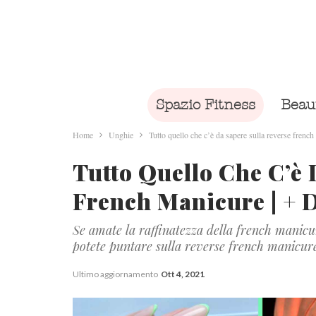
Spazio Fitness
Beau
Home
Unghie
Tutto quello che c’è da sapere sulla reverse fren
Tutto Quello Che C’è 
French Manicure | + 
Se amate la raffinatezza della french manic
potete puntare sulla reverse french manicure
Ultimo aggiornamento
Ott 4, 2021