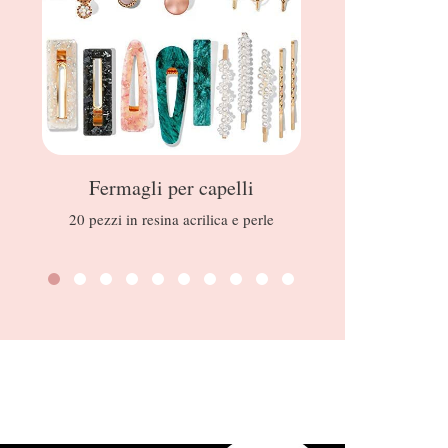
Fermagli per capelli
C
20 pezzi in resina acrilica e perle
Programma B