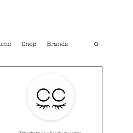
omo
Shop
Brands
Trucchi.tv
è un beauty magazine,