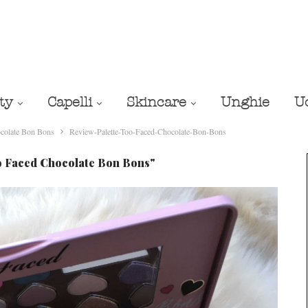
ty
Capelli
Skincare
Unghie
U
ocolate Bon Bons
Review-Palette-Too-Faced-Chocolate-Bon-Bons
o Faced Chocolate Bon Bons"