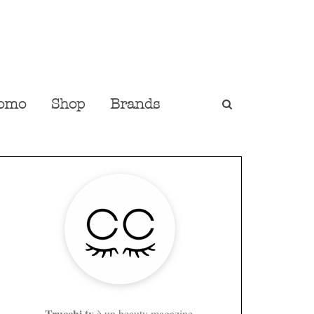
omo
Shop
Brands
Trucchi.tv
è un beauty magazine,