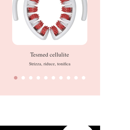
Tesmed cellulite
NABLA L
Strizza, riduce, tonifica
Lipg