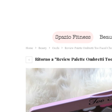
Spazio Fitness
Beau
Home
Beauty
Occhi
Review Palette Ombretti Too Faced Ch
Ritorno a "Review Palette Ombretti To