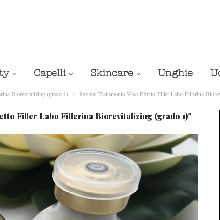
ty
Capelli
Skincare
Unghie
U
rina Biorevitalizing (grado 1)
Review-Trattamento-Viso-Effetto-Filler-Labo-Fillerina-Biorev
to Filler Labo Fillerina Biorevitalizing (grado 1)"