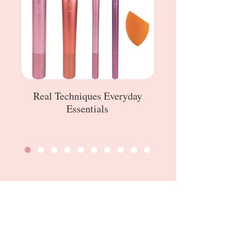
Real Techniques Everyday
Essentials
Powermatte Li