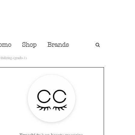
omo
Shop
Brands
italizing-(grado-1)
Trucchi.tv
è un beauty magazine,