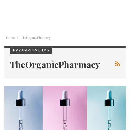
Home
TheOrganicPharmacy
NAVIGAZIONE TAG
TheOrganicPharmacy