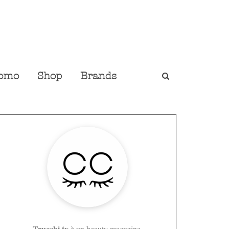
omo
Shop
Brands
Trucchi.tv
è un beauty magazine,