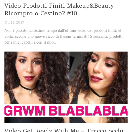
Video Prodotti Finiti Makeup&Beauty –
Ricompro o Cestino? #10
Ott 16, 2017
Non è passato tantissimo tempo dall'ultimo video dei prodotti finiti, et
voilà, eccone uno nuovo ricco di flaconi terminati! Struccanti, prodotti
per i miei capelli ricci, il mio…
Video Get Ready With Me – Trucco occhi