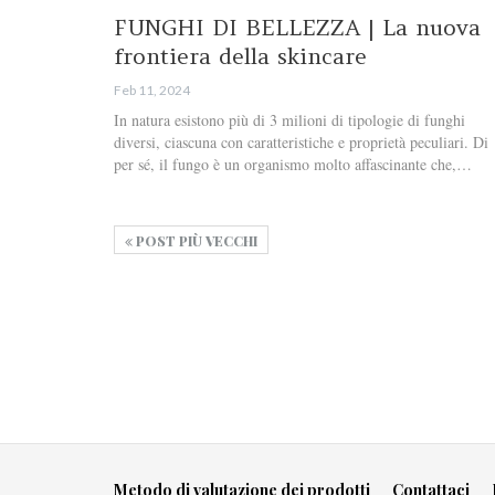
FUNGHI DI BELLEZZA | La nuova
frontiera della skincare
Feb 11, 2024
In natura esistono più di 3 milioni di tipologie di funghi
diversi, ciascuna con caratteristiche e proprietà peculiari. Di
per sé, il fungo è un organismo molto affascinante che,…
POST PIÙ VECCHI
Metodo di valutazione dei prodotti
Contattaci