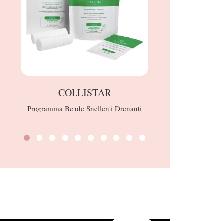
COLLISTAR
Programma Bende Snellenti Drenanti
Specchio pie