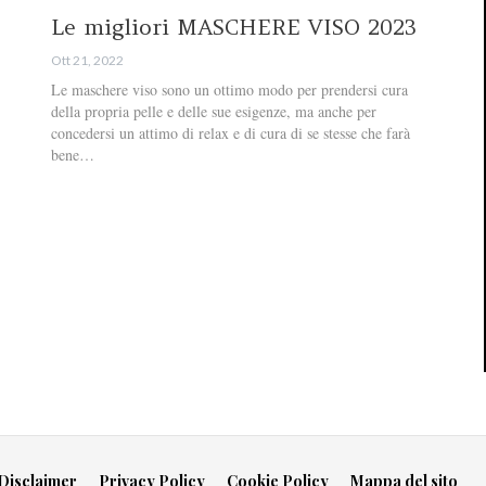
Le migliori MASCHERE VISO 2023
Ott 21, 2022
Le maschere viso sono un ottimo modo per prendersi cura
della propria pelle e delle sue esigenze, ma anche per
concedersi un attimo di relax e di cura di se stesse che farà
bene…
Disclaimer
Privacy Policy
Cookie Policy
Mappa del sito