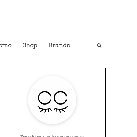
omo
Shop
Brands
Trucchi.tv
è un beauty magazine,