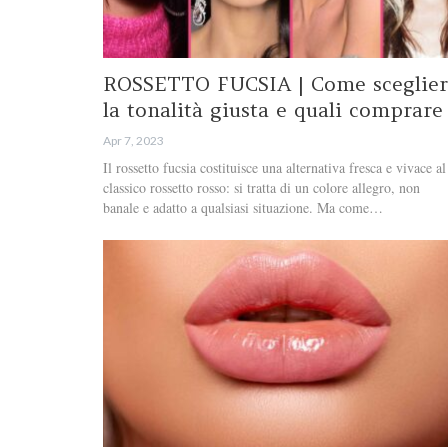
ROSSETTO FUCSIA | Come sceglier
la tonalità giusta e quali comprare
Apr 7, 2023
Il rossetto fucsia costituisce una alternativa fresca e vivace al
classico rossetto rosso: si tratta di un colore allegro, non
banale e adatto a qualsiasi situazione. Ma come…