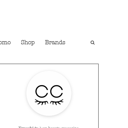
omo
Shop
Brands
Trucchi.tv
è un beauty magazine,