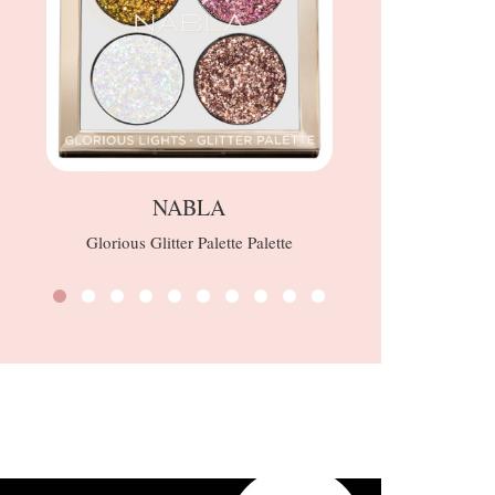
NABLA
Sp
Glorious Glitter Palette Palette
Setole 