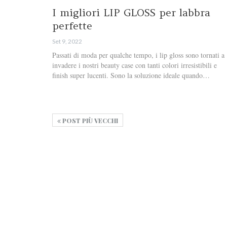
I migliori LIP GLOSS per labbra
perfette
Set 9, 2022
Passati di moda per qualche tempo, i lip gloss sono tornati a
invadere i nostri beauty case con tanti colori irresistibili e
finish super lucenti. Sono la soluzione ideale quando…
POST PIÙ VECCHI
Metodo di valutazione dei prodotti
Contattaci