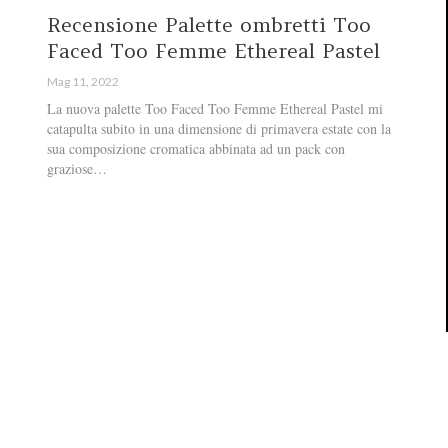
Recensione Palette ombretti Too
Faced Too Femme Ethereal Pastel
Mag 11, 2022
La nuova palette Too Faced Too Femme Ethereal Pastel mi
catapulta subito in una dimensione di primavera estate con la
sua composizione cromatica abbinata ad un pack con
graziose…
Disclaimer
Privacy Policy
Cookie Policy
Mappa del sito