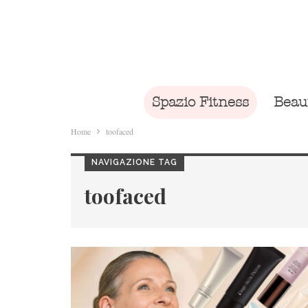
Spazio Fitness
Beau
Home
toofaced
NAVIGAZIONE TAG
toofaced