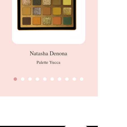
Natasha Denona
Palette Yucca
PRO Conce