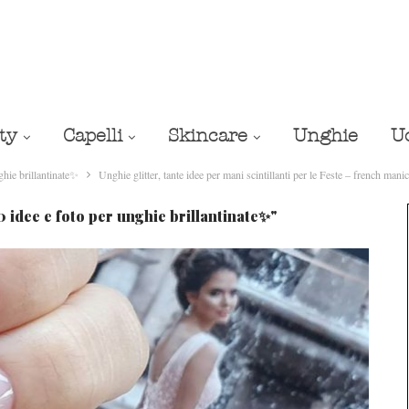
ty
Capelli
Skincare
Unghie
U
hie brillantinate✨
Unghie glitter, tante idee per mani scintillanti per le Feste – french manicu
idee e foto per unghie brillantinate✨"