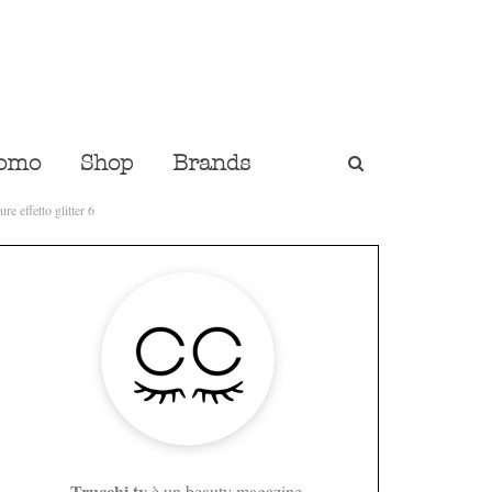
omo
Shop
Brands
re effetto glitter 6
Trucchi.tv
è un beauty magazine,