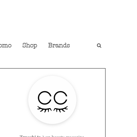
omo
Shop
Brands
Trucchi.tv
è un beauty magazine,