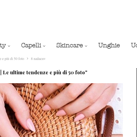
ty
Capelli
Skincare
Unghie
U
 più di 50 foto
8 nailacuv
e ultime tendenze e più di 50 foto"