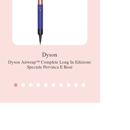
Dyson
Real Te
Dyson Airwrapᵀᴹ Complete Long In Edizione
Speciale Pervinca E Rosé