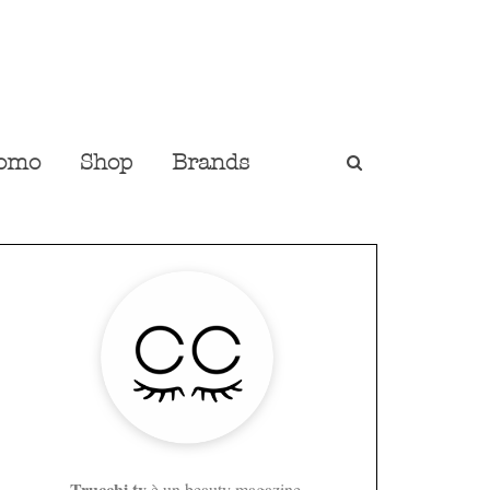
omo
Shop
Brands
Trucchi.tv
è un beauty magazine,