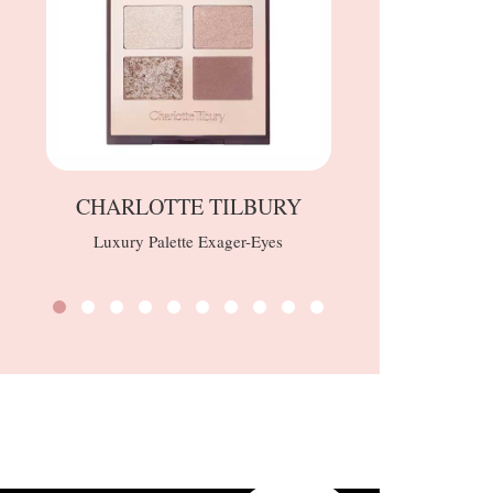
CHARLOTTE TILBURY
Rossetto opac
Luxury Palette Exager-Eyes