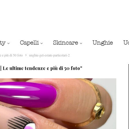
ty
Capelli
Skincare
Unghie
U
 più di 50 foto
unghie-gel-estate-particolari-2
e ultime tendenze e più di 50 foto"