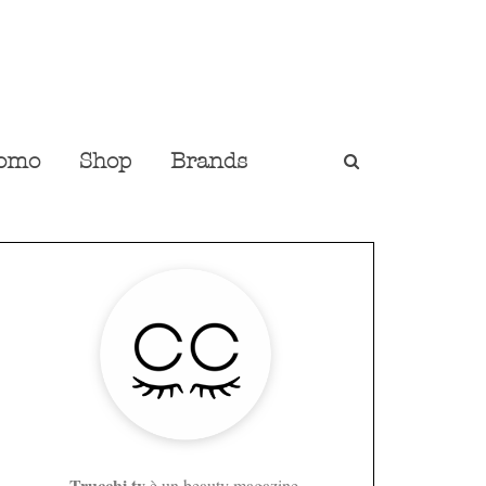
omo
Shop
Brands
Trucchi.tv
è un beauty magazine,