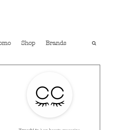
omo
Shop
Brands
Trucchi.tv
è un beauty magazine,