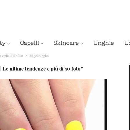
ty
Capelli
Skincare
Unghie
U
 più di 50 foto
35 geltrungles
e ultime tendenze e più di 50 foto"