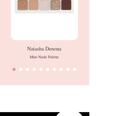
Natasha Denona
Dieg
Mini Nude Palette
Ki